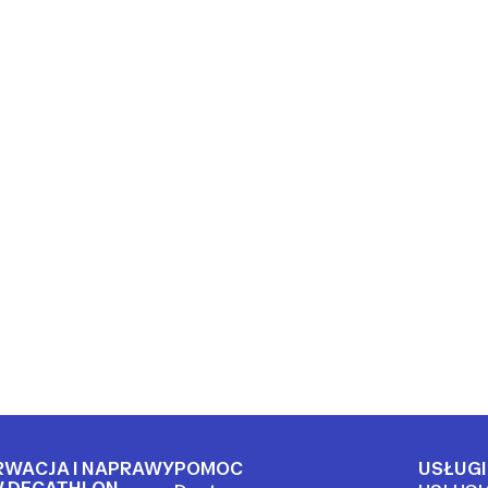
RWACJA I NAPRAWY
POMOC
USŁUGI
 DECATHLON