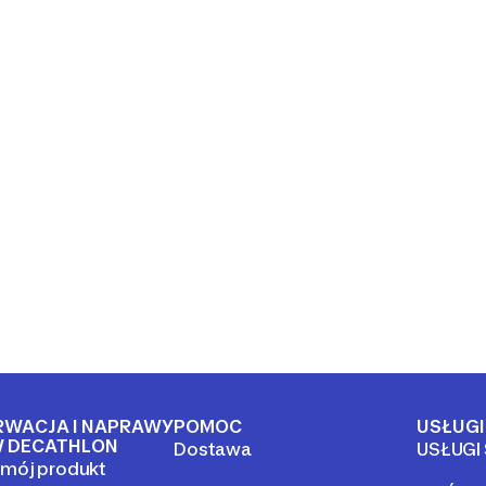
RWACJA I NAPRAWY
POMOC
USŁUGI
 DECATHLON
Dostawa
USŁUGI
mój produkt