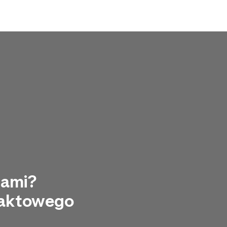
nami?
ntaktowego