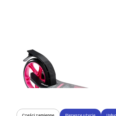
Części zamienne
Pierwsze użycie
Usłu