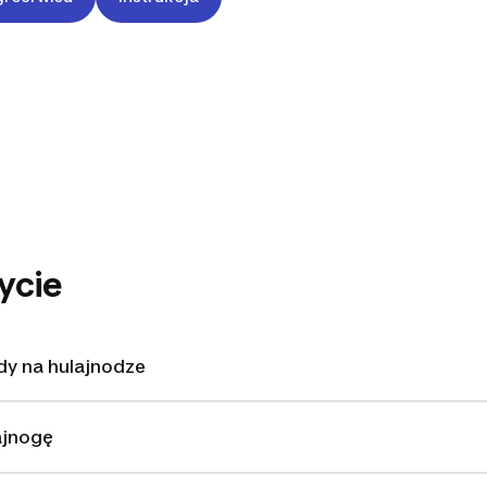
ENT
ycie
dy na hulajnodze
ajnogę