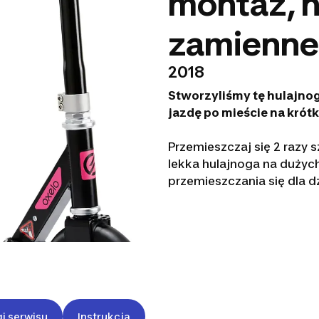
montaż, n
zamienne
2018
Stworzyliśmy tę hulajnog
jazdę po mieście na krótk
Przemieszczaj się 2 razy s
lekka hulajnoga na dużych
przemieszczania się dla dzi
gi serwisu
Instrukcja