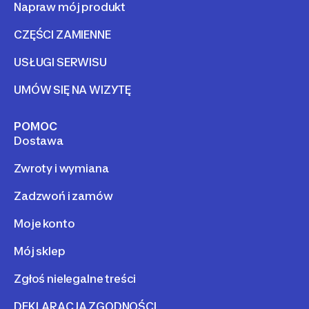
Napraw mój produkt
CZĘŚCI ZAMIENNE
USŁUGI SERWISU
UMÓW SIĘ NA WIZYTĘ
POMOC
Dostawa
Zwroty i wymiana
Zadzwoń i zamów
Moje konto
Mój sklep
Zgłoś nielegalne treści
DEKLARACJA ZGODNOŚCI