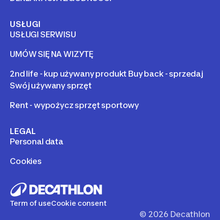
USŁUGI
USŁUGI SERWISU
UMÓW SIĘ NA WIZYTĘ
2nd life - kup używany produkt Buy back - sprzedaj
Swój używany sprzęt
Rent - wypożycz sprzęt sportowy
LEGAL
Personal data
Cookies
Term of use
Cookie consent
©
2026
Decathlon