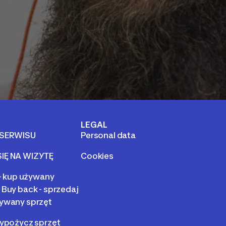
LEGAL
 SERWISU
Personal data
IĘ NA WIZYTĘ
Cookies
 - kup używany
 Buy back - sprzedaj
ywany sprzęt
wypożycz sprzęt