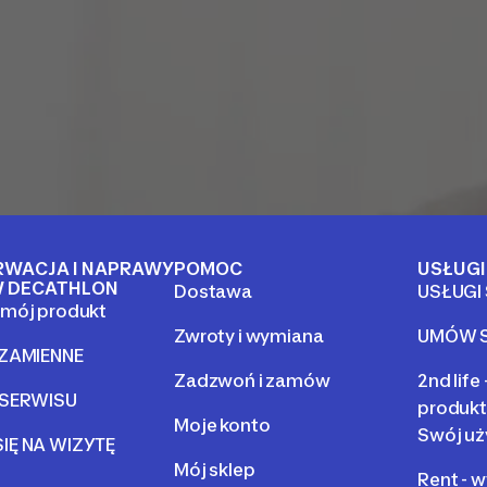
RWACJA I NAPRAWY
POMOC
USŁUGI
 DECATHLON
Dostawa
USŁUGI
mój produkt
Zwroty i wymiana
UMÓW S
 ZAMIENNE
Zadzwoń i zamów
2nd life
 SERWISU
produkt
Moje konto
Swój uż
IĘ NA WIZYTĘ
Mój sklep
Rent - 