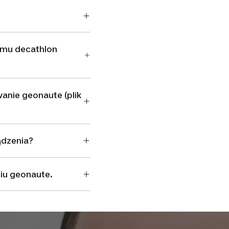
amu decathlon
anie geonaute (plik
ądzenia?
iu geonaute.