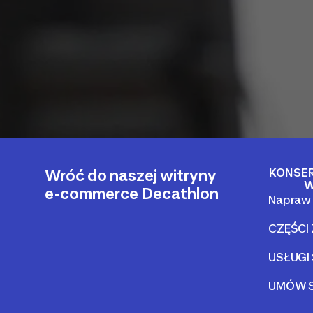
KONSE
Wróć do naszej witryny
W
e-commerce Decathlon
Napraw 
CZĘŚCI
USŁUGI
UMÓW S