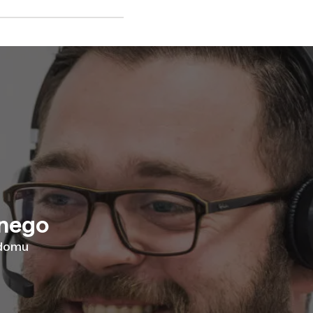
znego
 domu