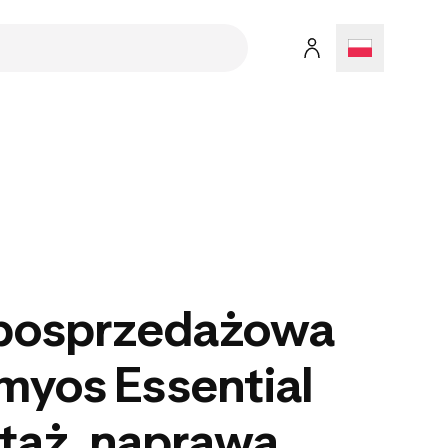
posprzedażowa
myos Essential
taż, naprawa,