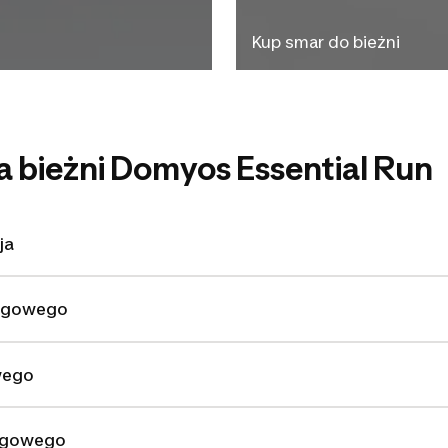
Kup smar do bieżni
 bieżni Domyos Essential Run
ja
iegowego
wego
egowego