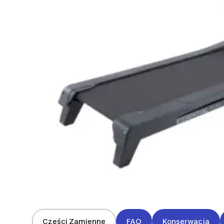
Części Zamienne
FAQ
Konserwacja