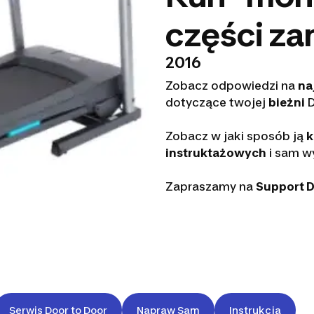
części z
2016
Zobacz odpowiedzi na
na
dotyczące twojej
bieżni
D
Zobacz w jaki sposób ją
k
instruktażowych
i sam 
Zapraszamy na
Support 
Serwis Door to Door
Napraw Sam
Instrukcja