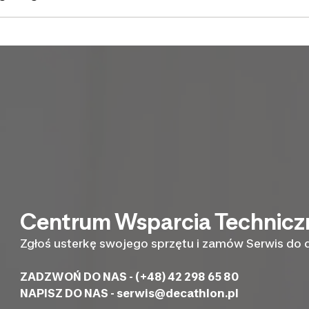
Centrum Wsparcia Technic
Zgłoś usterkę swojego sprzętu i zamów Serwis do
ZADZWOŃ DO NAS - (+48) 42 298 65 80
NAPISZ DO NAS -
serwis@decathlon.pl