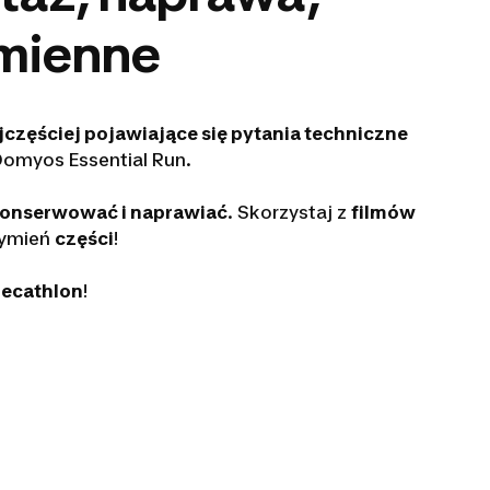
amienne
jczęściej pojawiające się pytania techniczne
omyos Essential Run.
onserwować i naprawiać
. Skorzystaj z
filmów
wymień
części
!
Decathlon
!