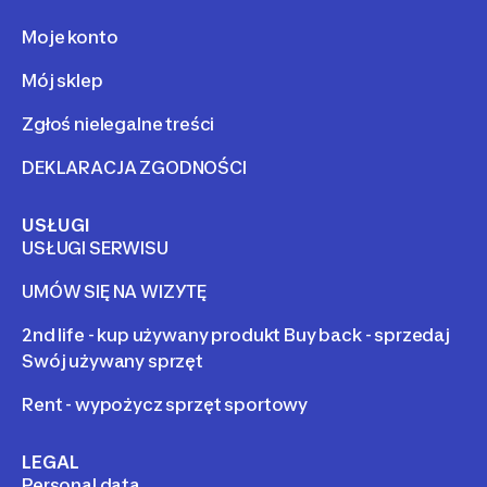
Moje konto
Mój sklep
Zgłoś nielegalne treści
DEKLARACJA ZGODNOŚCI
USŁUGI
USŁUGI SERWISU
UMÓW SIĘ NA WIZYTĘ
2nd life - kup używany produkt Buy back - sprzedaj
Swój używany sprzęt
Rent - wypożycz sprzęt sportowy
LEGAL
Personal data