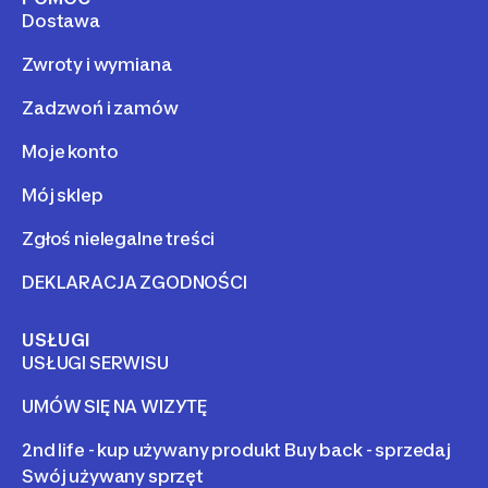
Dostawa
Zwroty i wymiana
Zadzwoń i zamów
Moje konto
Mój sklep
Zgłoś nielegalne treści
DEKLARACJA ZGODNOŚCI
USŁUGI
USŁUGI SERWISU
UMÓW SIĘ NA WIZYTĘ
2nd life - kup używany produkt Buy back - sprzedaj
Swój używany sprzęt