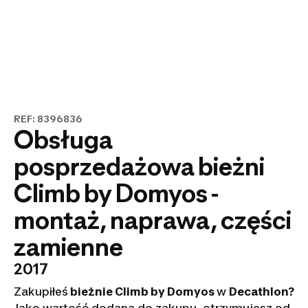
REF: 8396836
Obsługa
posprzedażowa bieżni
Climb by Domyos -
montaż, naprawa, części
zamienne
2017
Zakupiłeś
bieżnie Climb by Domyos
w
Decathlon?