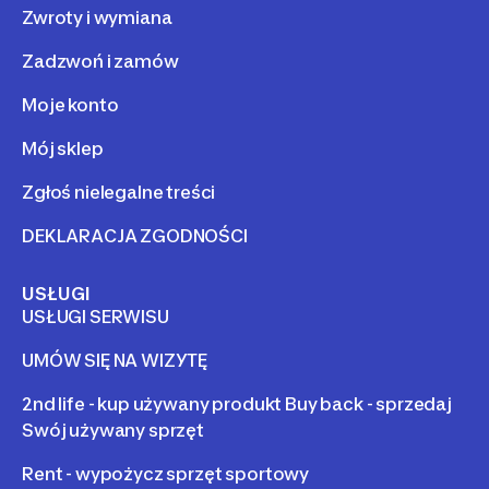
Zwroty i wymiana
Zadzwoń i zamów
Moje konto
Mój sklep
Zgłoś nielegalne treści
DEKLARACJA ZGODNOŚCI
USŁUGI
USŁUGI SERWISU
UMÓW SIĘ NA WIZYTĘ
2nd life - kup używany produkt Buy back - sprzedaj
Swój używany sprzęt
Rent - wypożycz sprzęt sportowy