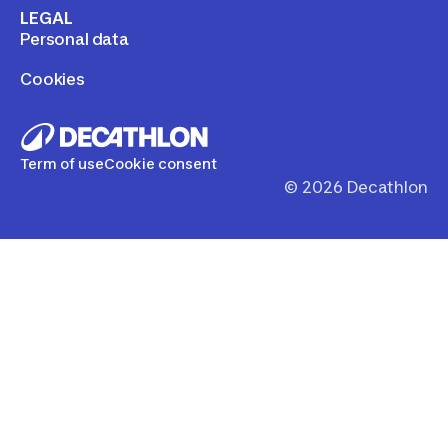
UMÓW SIĘ NA WIZYTĘ
2nd life - kup używany produkt Buy back - sprzedaj
Swój używany sprzęt
Rent - wypożycz sprzęt sportowy
LEGAL
Personal data
Cookies
Term of use
Cookie consent
©
2026
Decathlon