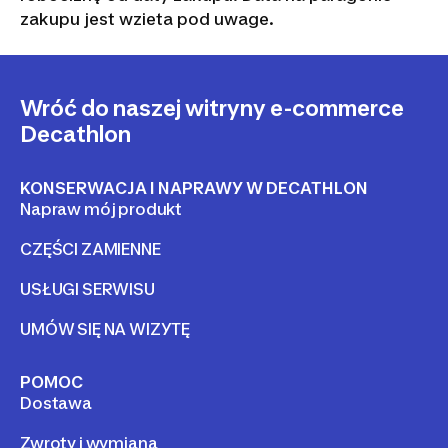
Nasze zobowiazania
DOMYOS gwarantuje produkt w trakcie
normalnego użytkowania przez okres 5 lat dla
konstrukcji i 2 lata na pozostałe części i
robociznę od daty zakupu. Data na paragonie
zakupu jest wzieta pod uwage.
Wróć do naszej witryny e-commerce
Decathlon
KONSERWACJA I NAPRAWY W DECATHLON
Napraw mój produkt
CZĘŚCI ZAMIENNE
USŁUGI SERWISU