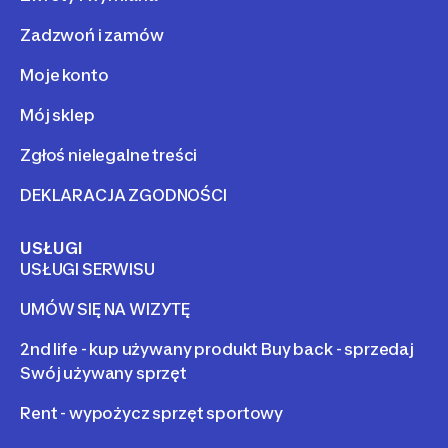
UMÓW SIĘ NA WIZYTĘ
POMOC
Dostawa
Zwroty i wymiana
Zadzwoń i zamów
Moje konto
Mój sklep
Zgłoś nielegalne treści
DEKLARACJA ZGODNOŚCI
USŁUGI
USŁUGI SERWISU